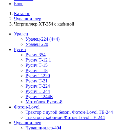
Блог
Каталог
Чувашпиллер
Четрпиллер XT-354 с кабиной
Уралец
Уралец-224 (4×4)
Уралец-220
Русич
Русич 354
Русич Т-12 1
Русич Т-15
Русич Т-18
Русич Т-220
Русич Т-21
Русич Т-224
Русич Т-244
Русич Т-244К
Мотоблок Русич-8
Фотон-Lovol
Трактор с дугой безоп. Фотон-Lovol ТЕ-244
Трактор с кабиной Фотон-Lovol ТЕ-244
Чувашпиллер
Чувашпиллер-404