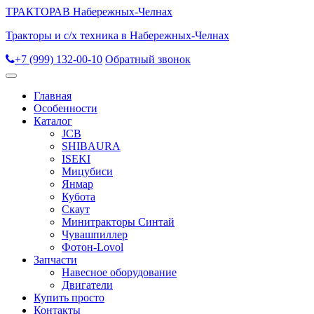
ТРАКТОРА
В Набережных-Челнах
Тракторы и с/х техника в Набережных-Челнах
+7 (999) 132-00-10
Обратный звонок
Главная
Особенности
Каталог
JCB
SHIBAURA
ISEKI
Мицубиси
Янмар
Кубота
Скаут
Минитракторы Синтай
Чувашпиллер
Фотон-Lovol
Запчасти
Навесное оборудование
Двигатели
Купить просто
Контакты