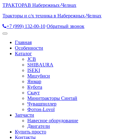
ТРАКТОРА
В Набережных-Челнах
Тракторы и с/х техника в Набережных-Челнах
+7 (999) 132-00-10
Обратный звонок
Главная
Особенности
Каталог
JCB
SHIBAURA
ISEKI
Мицубиси
Янмар
Кубота
Скаут
Минитракторы Синтай
Чувашпиллер
Фотон-Lovol
Запчасти
Навесное оборудование
Двигатели
Купить просто
Контакты